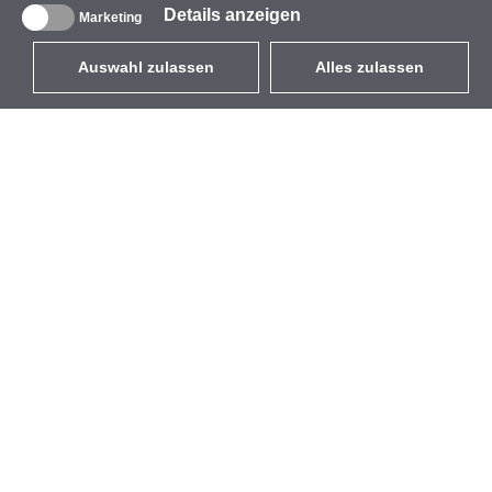
Details anzeigen
Marketing
Auswahl zulassen
Alles zulassen
DE
EUR
mit MwSt 19%
,
Deutschland
Produktverzeichnis
Über uns
Außen-WLAN-Lösungen
Unternehmen
Integrierte Antennen
Marke
WiFi 5
Veranstaltungen
Antennenpigtails
StarCoins
Befestigungen und
Kontakt
Halterungen
Geschäftsbedingungen
Lizenzen
Datenschutz