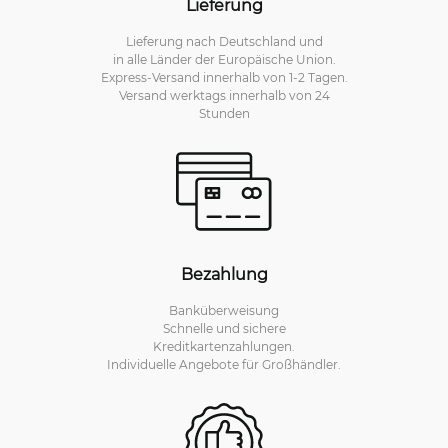
Lieferung
Lieferung nach Deutschland und
in alle Länder der Europäische Union.
Express-Versand innerhalb von 1-2 Tagen.
Versand werktags innerhalb von 24
Stunden
Bezahlung
Banküberweisung
Schnelle und sichere
Kreditkartenzahlungen.
Individuelle Angebote für Großhändler.