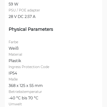
59 W
PSU / POE adapter
28 V DC 2.57 A
Physical Parameters
Farbe
Weiß
Material
Plastik
Ingress Protection Code
IP54
Maße
368 x 125 x 55 mm
Betriebstemperatur
-40 °C bis 70 °C
Umwelt