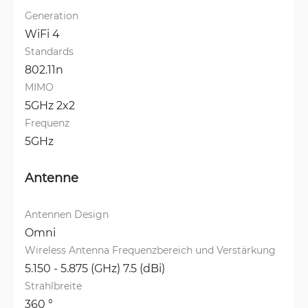
Generation
WiFi 4
Standards
802.11n
MIMO
5GHz 2x2
Frequenz
5GHz
Antenne
Antennen Design
Omni
Wireless Antenna Frequenzbereich und Verstärkung
5.150 - 5.875 (GHz) 7.5 (dBi)
Strahlbreite
360 °