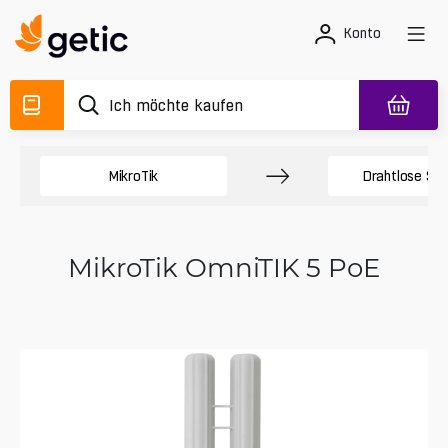
Konto
MikroTik
Drahtlose Sy
MikroTik OmniTIK 5 PoE