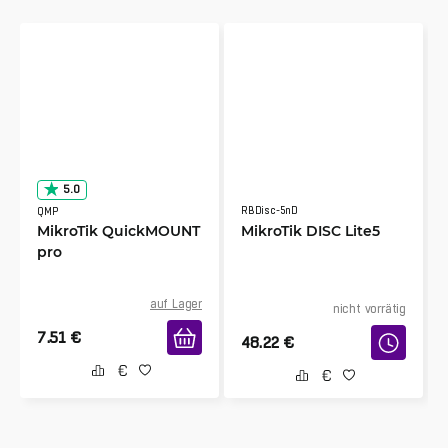
5.0
RBDisc-5nD
QMP
MikroTik QuickMOUNT
MikroTik DISC Lite5
pro
auf Lager
nicht vorrätig
7.51
€
48.22
€