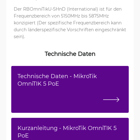
Der RBOmniTikU-5HnD (International) ist für den
Frequenzbereich von 5150MHz bis 5875MHz
konzipiert (Der spezifische Frequenzbereich kann
durch länderspezifische Vorschriften eingeschränkt
sein).
Technische Daten
Technische Daten - MikroTik
OmniTIK 5 PoE
Kurzanleitung - MikroTik OmniTIK 5
PoE