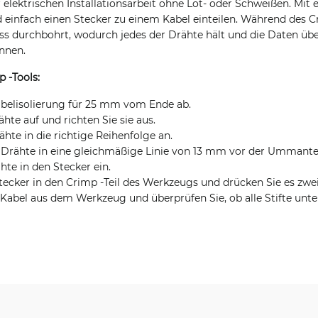
r elektrischen Installationsarbeit ohne Löt- oder Schweißen. M
d einfach einen Stecker zu einem Kabel einteilen. Während des C
uss durchbohrt, wodurch jedes der Drähte hält und die Daten üb
nnen.
 -Tools:
Kabelisolierung für 25 mm vom Ende ab.
hte auf und richten Sie sie aus.
hte in die richtige Reihenfolge an.
e Drähte in eine gleichmäßige Linie von 13 mm vor der Ummante
hte in den Stecker ein.
tecker in den Crimp -Teil des Werkzeugs und drücken Sie es zwe
 Kabel aus dem Werkzeug und überprüfen Sie, ob alle Stifte unte