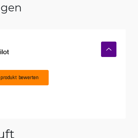
ngen
produkt bewerten
ft