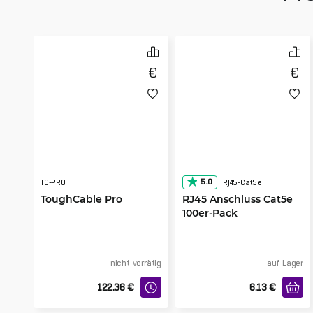
5.0
TC-PRO
RJ45-Cat5e
ToughCable Pro
RJ45 Anschluss Cat5e
100er-Pack
nicht vorrätig
auf Lager
122.36
€
6.13
€