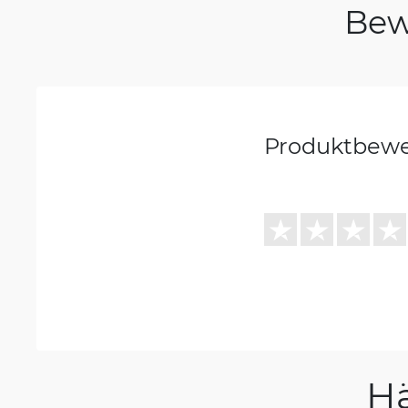
Bew
Produktbew
H