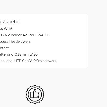
d Zubehör
us Weiß
 5G NR Indoor-Router FWA505
ccess Reader, weiß
otect
alterung Ø38mm L450
tchkabel UTP Cat6A 0.5m schwarz