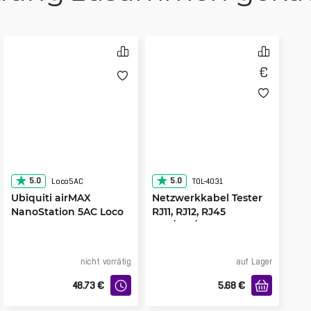
5.0
5.0
Loco5AC
TOL-4031
Ubiquiti airMAX
Netzwerkkabel Tester
NanoStation 5AC Loco
RJ11, RJ12, RJ45
UTP/FTP/STP
nicht vorrätig
auf Lager
48.73
€
5.68
€