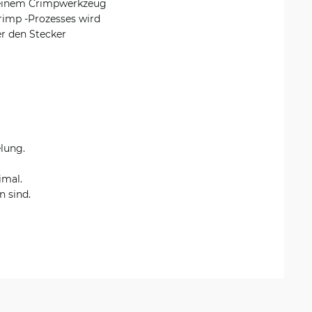
it einem Crimpwerkzeug
rimp -Prozesses wird
er den Stecker
lung.
imal.
n sind.