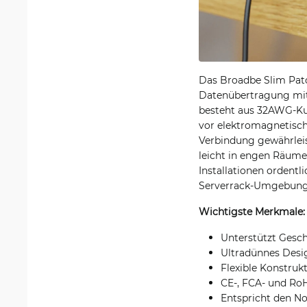
Das Broadbe Slim Patch
Datenübertragung mit 
besteht aus 32AWG-Kup
vor elektromagnetisch
Verbindung gewährleis
leicht in engen Räume
Installationen ordentl
Serverrack-Umgebungen,
Wichtigste Merkmale:
Unterstützt Gesc
Ultradünnes Des
Flexible Konstrukt
CE-, FCA- und RoHS
Entspricht den No