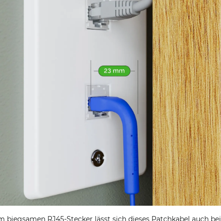
m biegsamen RJ45-Stecker lässt sich dieses Patchkabel auch be