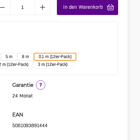
In den Warenkorb
5 m
8 m
0.1 m (12er-Pack)
2 m (12er-Pack)
3 m (12er-Pack)
Garantie
?
24 Monat
EAN
5061093891444