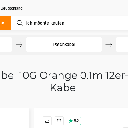
,
Deutschland
nis
e
Patchkabel
bel 10G Orange 0.1m 12er-
Kabel
5.0