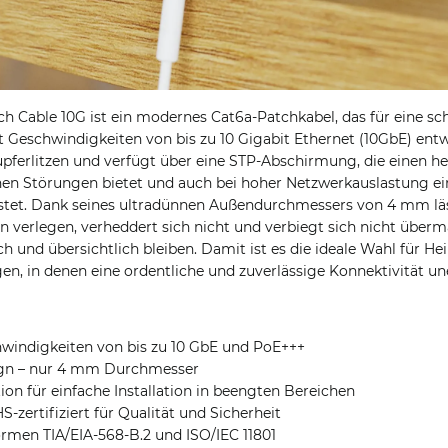
 Cable 10G ist ein modernes Cat6a-Patchkabel, das für eine sch
Geschwindigkeiten von bis zu 10 Gigabit Ethernet (10GbE) entw
ferlitzen und verfügt über eine STP-Abschirmung, die einen h
en Störungen bietet und auch bei hoher Netzwerkauslastung ei
tet. Dank seines ultradünnen Außendurchmessers von 4 mm läs
n verlegen, verheddert sich nicht und verbiegt sich nicht überm
ich und übersichtlich bleiben. Damit ist es die ideale Wahl für He
 in denen eine ordentliche und zuverlässige Konnektivität uner
hwindigkeiten von bis zu 10 GbE und PoE+++
ign – nur 4 mm Durchmesser
ion für einfache Installation in beengten Bereichen
-zertifiziert für Qualität und Sicherheit
rmen TIA/EIA-568-B.2 und ISO/IEC 11801