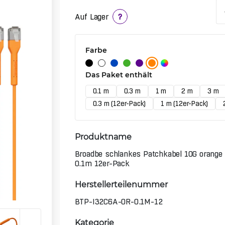
Auf Lager
?
Farbe
Das Paket enthält
0.1 m
0.3 m
1 m
2 m
3 m
0.3 m (12er-Pack)
1 m (12er-Pack)
Produktname
Broadbe schlankes Patchkabel 10G orange
0.1m 12er-Pack
Herstellerteilenummer
BTP-I32C6A-OR-0.1M-12
Kategorie