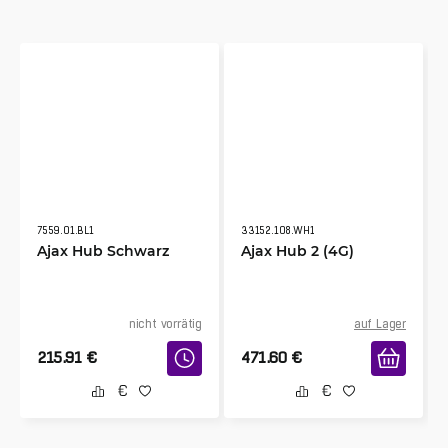
7559.01.BL1
33152.108.WH1
Ajax Hub Schwarz
Ajax Hub 2 (4G)
nicht vorrätig
auf Lager
215.91
€
471.60
€