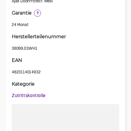
Ajax DoorProtect Weiß
Garantie
?
24 Monat
Herstellerteilenummer
38099.03.WH1
EAN
4823114014932
Kategorie
Zutrittskontrolle